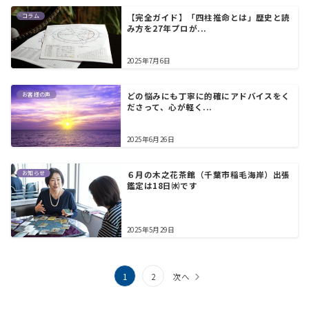
コラム
【完全ガイド】「四柱推命とは」歴史と読
み方を27年プロが...
2025年7月6日
お客様の声
どの悩みにも丁寧に的確にアドバイスをく
ださって、心が軽く...
2025年6月26日
お知らせ
６月の木之花茶館（千葉市稲毛海岸）出張
鑑定は18日㈬です
2025年5月29日
投
1
2
次へ
稿