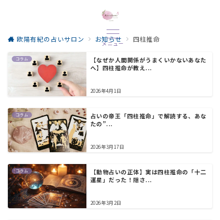
欧陽有紀の占いサロン
お知らせ
四柱推命
メニュー
コラム
【なぜか人間関係がうまくいかないあなた
へ】四柱推命が教え...
2026年4月1日
コラム
占いの帝王「四柱推命」で解読する、あな
たの”...
2026年3月17日
コラム
【動物占いの正体】実は四柱推命の「十二
運星」だった！隠さ...
2026年3月2日