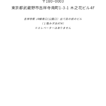
〒180ｰ0003​
東京都武蔵野市吉祥寺南町1-3-1 木之花ビル4F
吉祥寺駅 JR線南口(公園口）出て目の前のビル
（１階みずほATM）
​※エレベーターはありません