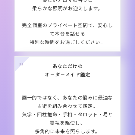
柔
らかな照明がお迎えします。
完全個室のプライベート空間で、安心し
て本音を話せる
特
別な時間をお過ごしください。
03
あなただけの
オ
ーダーメイド鑑定
画一的ではなく、あなたの悩みに最適な
占術を組み合わせて鑑定。
気学・四柱推命・手相・タロット・易と
霊視を駆使し、
多
角的に未来を照らします。