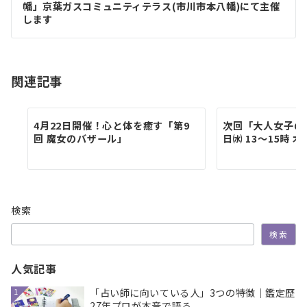
幡」京葉ガスコミュニティテラス(市川市本八幡)にて主催
ー
します
シ
ョ
関連記事
ン
4月22日開催！心と体を癒す「第9
次回「大人女子の
回 魔女のバザール」
日㈬ 13～15時 
検索
検索
人気記事
「占い師に向いている人」3つの特徴｜鑑定歴
1
27年プロが本音で語る