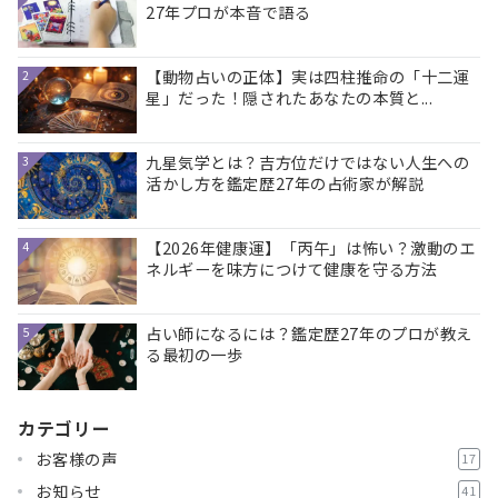
27年プロが本音で語る
【動物占いの正体】実は四柱推命の「十二運
2
星」だった！隠されたあなたの本質と...
九星気学とは？吉方位だけではない人生への
3
活かし方を鑑定歴27年の占術家が解説
【2026年健康運】「丙午」は怖い？激動のエ
4
ネルギーを味方につけて健康を守る方法
占い師になるには？鑑定歴27年のプロが教え
5
る最初の一歩
カテゴリー
お客様の声
17
お知らせ
41