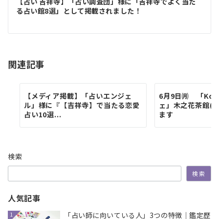
ゲ
【占い 吉祥寺】「占い調査団」様に「吉祥寺でよく当た
る占い館8選」として掲載されました！
ー
シ
ョ
関連記事
ン
【メディア掲載】「占いエンジェ
6月9日㈪ 「Kon
ル」様に『【吉祥寺】で当たる恋愛
ェ」木之花茶館(
占い10選...
ます
検索
検索
人気記事
「占い師に向いている人」3つの特徴｜鑑定歴
1