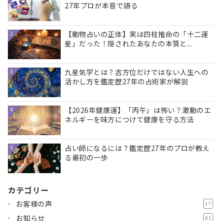
27年プロが本音で語る
【動物占いの正体】実は四柱推命の「十二運
2
星」だった！隠されたあなたの本質と...
九星気学とは？吉方位だけではない人生への
3
活かし方を鑑定歴27年の占術家が解説
【2026年健康運】「丙午」は怖い？激動のエ
4
ネルギーを味方につけて健康を守る方法
占い師になるには？鑑定歴27年のプロが教え
5
る最初の一歩
カテゴリー
お客様の声
17
お知らせ
41