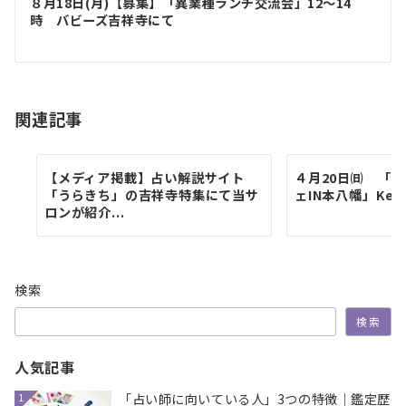
ゲ
８月18日(月)【募集】「異業種ランチ交流会」12～14
時 バビーズ吉祥寺にて
ー
シ
ョ
関連記事
ン
【メディア掲載】占い解説サイト
４月20日㈰ 「Ko
「うらきち」の吉祥寺特集にて当サ
ェIN本八幡」Keiy
ロンが紹介...
検索
検索
人気記事
「占い師に向いている人」3つの特徴｜鑑定歴
1